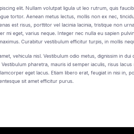
scing elit. Nullam volutpat ligula ut leo rutrum, quis faucib
gue tortor. Aenean metus lectus, mollis non ex nec, tincid
as est risus, porttitor vel lacinia lacinia, tristique non ur
er mi eget, varius neque. Integer nec nulla eu sapien pulvin
aximus. Curabitur vestibulum efficitur turpis, in mollis ne
t amet, vehicula nisl. Vestibulum odio metus, dignissim in du
s. Vestibulum pharetra, mauris id semper iaculis, risus lacus m
lamcorper eget lacus. Etiam libero erat, feugiat in nisi in, por
entesque sit amet efficitur purus.